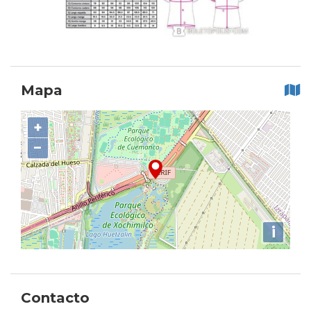
Mapa
+
−
i
Contacto