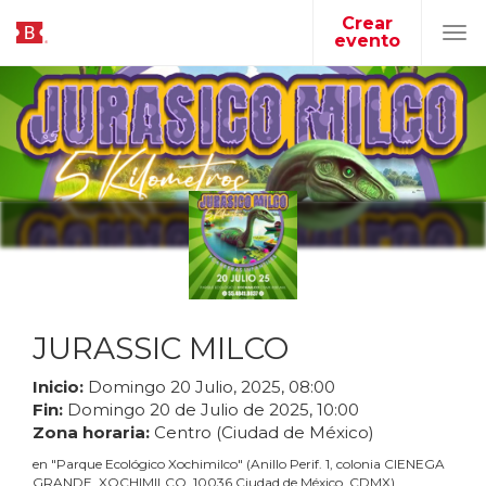
Crear
evento
Tog
navi
JURASSIC MILCO
Inicio:
Domingo
20
Julio
,
2025
,
08
:
00
Fin:
Domingo
20
de
Julio
de
2025
,
10
:
00
Zona horaria:
Centro (Ciudad de México)
en
"
Parque Ecológico Xochimilco
"
(
Anillo Perif. 1, colonia CIENEGA
GRANDE, XOCHIMILCO, 10036 Ciudad de México, CDMX
)