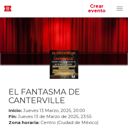
Crear
evento
Tog
navi
EL FANTASMA DE
CANTERVILLE
Inicio:
Jueves
13
Marzo
,
2025
,
20
:
00
Fin:
Jueves
13
de
Marzo
de
2025
,
23
:
55
Zona horaria:
Centro (Ciudad de México)