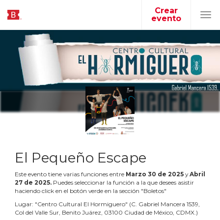
Crear
evento
Tog
navi
El Pequeño Escape
Este evento tiene varias funciones entre
Marzo
30
de
2025
y
Abril
27
de
2025
.
Puedes seleccionar la función a la que desees asistir
haciendo click en el botón verde en la sección "Boletos"
Lugar:
"
Centro Cultural El Hormiguero
"
(
C. Gabriel Mancera 1539,
Col del Valle Sur, Benito Juárez, 03100 Ciudad de México, CDMX.
)