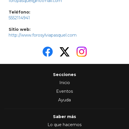
foropasquel@hotmail.com
Teléfono:
5552114941
Sitio web:
http://www.forosylviapasquel.com
Secciones
Inicio
Eventos
Ayuda
Saber más
Lo que hacemos