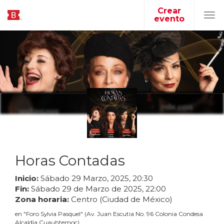
Crear
evento
Tog
navi
Horas Contadas
Inicio:
Sábado
29
Marzo
,
2025
,
20
:
30
Fin:
Sábado
29
de
Marzo
de
2025
,
22
:
00
Zona horaria:
Centro (Ciudad de México)
en
"
Foro Sylvia Pasquel
"
(
Av. Juan Escutia No. 96 Colonia Condesa
Alcaldìa Cuauhtemoc
)