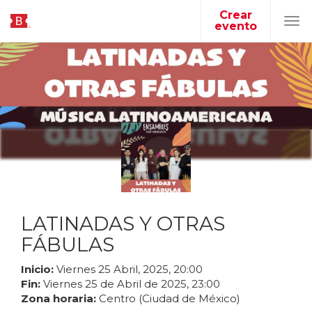
Crear
evento
Tog
navi
LATINADAS Y OTRAS
FÁBULAS
Inicio:
Viernes
25
Abril
,
2025
,
20
:
00
Fin:
Viernes
25
de
Abril
de
2025
,
23
:
00
Zona horaria:
Centro (Ciudad de México)