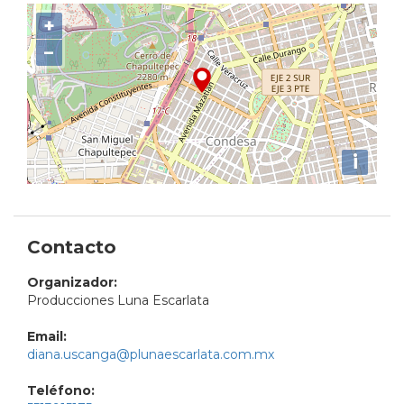
+
−
i
Contacto
Organizador:
Producciones Luna Escarlata
Email:
diana.uscanga@plunaescarlata.com.mx
Teléfono: