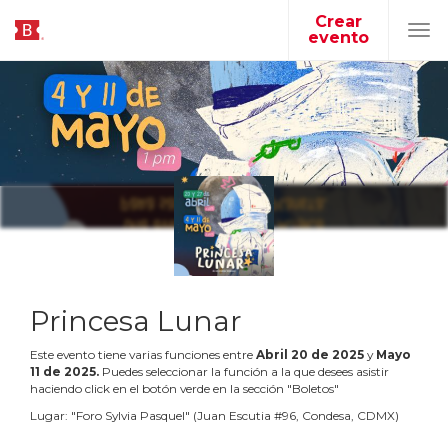
Crear
evento
Tog
navi
Princesa Lunar
Este evento tiene varias funciones entre
Abril
20
de
2025
y
Mayo
11
de
2025
.
Puedes seleccionar la función a la que desees asistir
haciendo click en el botón verde en la sección "Boletos"
Lugar:
"
Foro Sylvia Pasquel
"
(
Juan Escutia #96, Condesa, CDMX
)