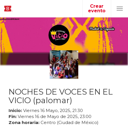
Crear
evento
Tog
navi
NOCHES DE VOCES EN EL
VICIO (palomar)
Inicio:
Viernes
16
Mayo
,
2025
,
21
:
30
Fin:
Viernes
16
de
Mayo
de
2025
,
23
:
00
Zona horaria:
Centro (Ciudad de México)