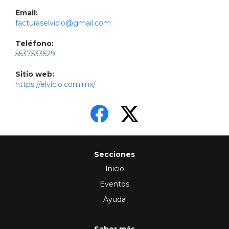
Email:
facturaselvicio@gmail.com
Teléfono:
5537533529
Sitio web:
https://elvicio.com.mx/
Secciones
Inicio
Eventos
Ayuda