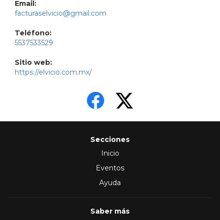
Email:
facturaselvicio@gmail.com
Teléfono:
5537533529
Sitio web:
https://elvicio.com.mx/
Secciones
Inicio
Eventos
Ayuda
Saber más