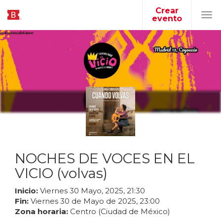
Crear
evento
Tog
navi
NOCHES DE VOCES EN EL
VICIO (volvas)
Inicio:
Viernes
30
Mayo
,
2025
,
21
:
30
Fin:
Viernes
30
de
Mayo
de
2025
,
23
:
00
Zona horaria:
Centro (Ciudad de México)