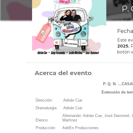
P.
Fecha
Este ev
2025
.
P
botón v
Acerca del evento
P. Q. N. …CAS
Extensión de te
Dirección:
Adrián Cue
Dramaturgia:
Adrián Cue
Alternando: Adrián Cue, José Dammert, 
Elenco:
Martínez
Producción:
AdriEn Producciones