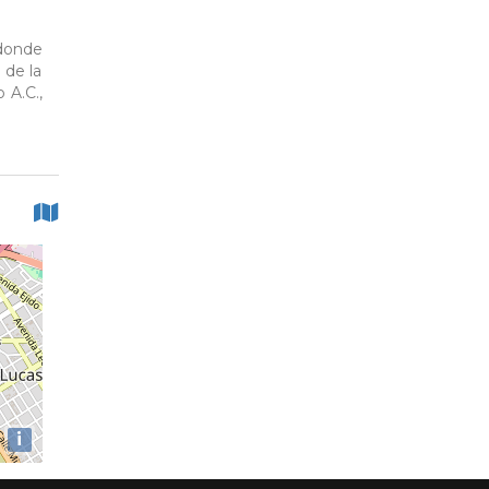
 donde
 de la
 A.C.,
i