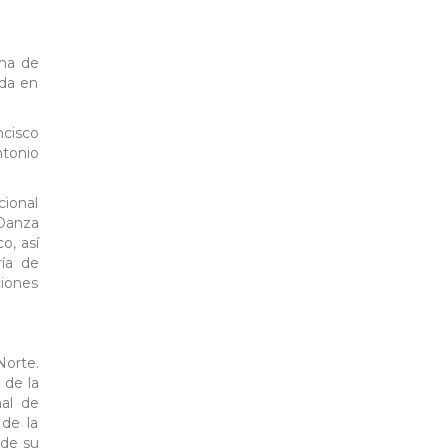
oma de
ada en
ncisco
ntonio
cional
 Danza
o, así
ía de
ciones
Norte.
 de la
nal de
de la
 de su