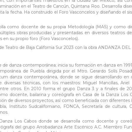
ión, con importantes maestros en la ciudad de México, así c
luminación en el Teatro de Cancún, Quintana Roo. Desarrolla dis
ta la fecha. Ha construido el Foro Vasconcelos y diseñando el s
la como docente de su propia Metodología (MAS) y como dir
ltiples obras producidas y presentadas en diversos teatros del
en su propio foro (Foro Vasconcelos).
l de Teatro de Baja California Sur 2023 con la obra ANDANZA DE
te de danza contemporánea; inicia su formación en danza en 1991
mporánea de Puebla dirigida por el Mtro. Gerardo Solís Posa
tum danza contemporánea, donde se sigue desarrollando en 
diversas técnicas, con los maestros: Miguel Mancillas, Ariel 
, entre otros. En 2010 forma el grupo Danza 3 y a finales de 2
mo docente, bailarina y coreógrafa en Casa de la Danza Los 
ión de diversos proyectos, así como beneficiada con diferentes
la, Instituto Sudcaliforniano, FONCA, Secretaría de cultura, 
inos.
Danza Los Cabos donde se desarrolla como docente y coreóg
oreógrafa del grupo Arrobadanza Arte Escénico A.C. Miembro Fu