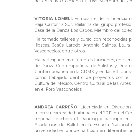
del Colectivo Colmena Cultural. Miembro del C
VITORIA LOMELI.
Estudiante de la Licenciat
Baja California Sur. Bailarina del grupo pro
Casa de la Danza Los Cabos. Miembro del colec
Ha tomado talleres y curso con reconocidas p
Illescas, Jesús Laredo, Antonio Salinas, Lau
Vasconcelos, entre otros.
Ha participado en diferentes funciones, encuent
de Danza Contemporánea de Solistas y Duetos
Contemporánea en la CDMX y en las VIII Jornad
como trabajado dentro de proyectos con e
Cultura de México, Centro Cultural de las Art
en el Foro Vasconcelos.
ANDREA CARREÑO.
Licenciada en Dirección
Inicia su carrera de bailarina en el 2012 en el 
Imperial Teachers of Dancing y participó en 
Academias de Ballet en la Escuela Nacional
universidad en donde participó en diferentes p