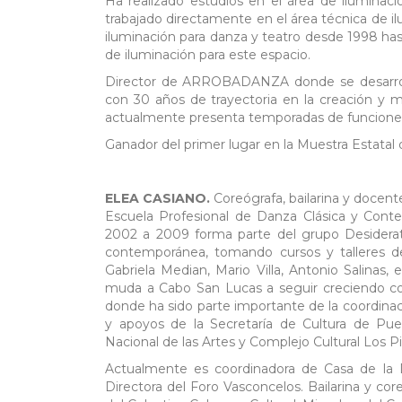
Ha realizado estudios en el área de iluminac
trabajado directamente en el área técnica de i
iluminación para danza y teatro desde 1998 has
de iluminación para este espacio.
Director de ARROBADANZA donde se desarrol
con 30 años de trayectoria en la creación y mú
actualmente presenta temporadas de funciones 
Ganador del primer lugar en la Muestra Estata
ELEA CASIANO.
Coreógrafa, bailarina y docen
Escuela Profesional de Danza Clásica y Conte
2002 a 2009 forma parte del grupo Desidera
contemporánea, tomando cursos y talleres de 
Gabriela Median, Mario Villa, Antonio Salinas
muda a Cabo San Lucas a seguir creciendo co
donde ha sido parte importante de la coordinac
y apoyos de la Secretaría de Cultura de Pueb
Nacional de las Artes y Complejo Cultural Los P
Actualmente es coordinadora de Casa de la 
Directora del Foro Vasconcelos. Bailarina y c