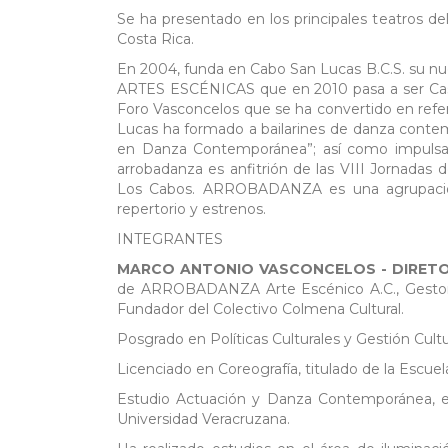
Se ha presentado en los principales teatros del
Costa Rica.
En 2004, funda en Cabo San Lucas B.C.S. su 
ARTES ESCÉNICAS que en 2010 pasa a ser Casa 
Foro Vasconcelos que se ha convertido en refer
Lucas ha formado a bailarines de danza conte
en Danza Contemporánea”; así como impulsad
arrobadanza es anfitrión de las VIII Jornadas
Los Cabos. ARROBADANZA es una agrupación
repertorio y estrenos.
INTEGRANTES
MARCO ANTONIO VASCONCELOS - DIRET
de ARROBADANZA Arte Escénico A.C., Gestor 
Fundador del Colectivo Colmena Cultural.
Posgrado en Políticas Culturales y Gestión Cu
Licenciado en Coreografía, titulado de la Esc
Estudio Actuación y Danza Contemporánea, e
Universidad Veracruzana.