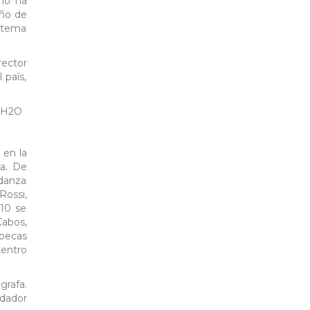
omo ha
eño de
istema
ector
 país,
L H2O
 en la
da. De
danza
Rossi,
010 se
Cabos,
 becas
Centro
rafa.
ndador