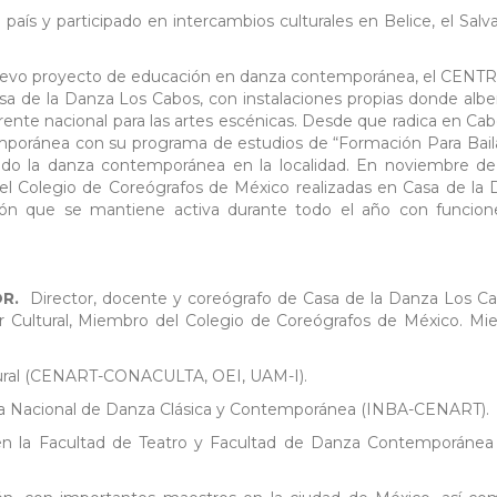
 país y participado en intercambios culturales en Belice, el Salv
nuevo proyecto de educación en danza contemporánea, el CEN
de la Danza Los Cabos, con instalaciones propias donde albe
ente nacional para las artes escénicas. Desde que radica en Ca
mporánea con su programa de estudios de “Formación Para Bail
o la danza contemporánea en la localidad. En noviembre de
 del Colegio de Coreógrafos de México realizadas en Casa de la
 que se mantiene activa durante todo el año con funcion
OR.
Director, docente y coreógrafo de Casa de la Danza Los C
Cultural, Miembro del Colegio de Coreógrafos de México. Mi
ltural (CENART-CONACULTA, OEI, UAM-I).
uela Nacional de Danza Clásica y Contemporánea (INBA-CENART).
n la Facultad de Teatro y Facultad de Danza Contemporánea 