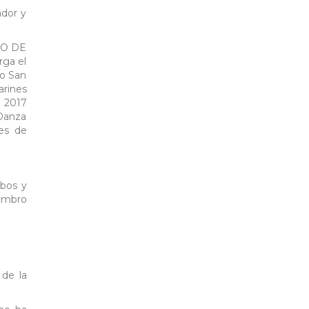
ador y
TRO DE
rga el
bo San
arines
 2017
 Danza
es de
abos y
embro
de la