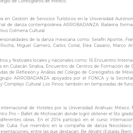
olegio de Coreógrafos de México.
ura en Gestión de Servicios Turísticos en la Universidad Autón
fesional de danza contemporánea ARROBADANZA. Bailarina form
tivo Colmena Cultural.
ersonalidades de la danza mexicana como: Serafín Aponte, Fra
ra Rocha, Miguel Gamero, Carlos Corral, Elea Casiano, Marco A
ros y festivales locales y nacionales como: 16 Encuentro Interna
 en Culiacán Sinaloa, Encuentro de Centros de Formación de
as de Reflexión y Análisis del Colegio de Coreógrafos de Méxic
l grupo ARROBADANZA apoyados por el FONCA y la Secretar
es y Complejo Cultural Los Pinos; también en temporadas de fun
 internacional de Hoteles por la Universidad Anáhuac México 
Centro Pro – Ballet de Michoacán donde logró obtener el 5to grado
diferentes obras. En el 2014 participó en el curso Internacio
 de Cuba. Fue miembro en la compañía de danza Neoclásico 
resentaciones, entre las que destacan: Be Alright (Estarás Bien)