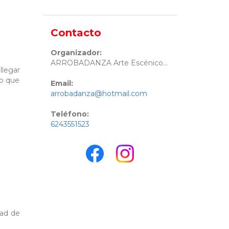
Contacto
Organizador:
ARROBADANZA Arte Escénico A.C.
llegar
lo que
Email:
arrobadanza@hotmail.com
Teléfono:
6243551523
dad de