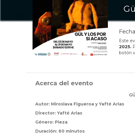
Gü
Fecha
Este ev
2025
.
P
botón v
Acerca del evento
GÜ
Autor:
Miroslava Figueroa y
Yafté Arias
Director:
Yafté Arias
Género:
Pieza
Duración:
60 minutos