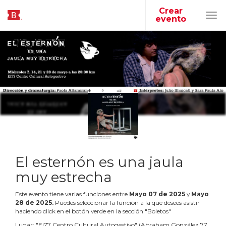
Crear
evento
Tog
navi
El esternón es una jaula
muy estrecha
Este evento tiene varias funciones entre
Mayo
07
de
2025
y
Mayo
28
de
2025
.
Puedes seleccionar la función a la que desees asistir
haciendo click en el botón verde en la sección "Boletos"
Lugar:
"
El77 Centro Cultural Autogestivo
"
(
Abraham González 77,