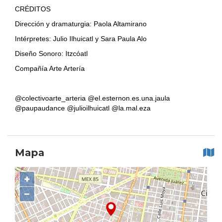
CRÉDITOS
Dirección y dramaturgia: Paola Altamirano
Intérpretes: Julio Ilhuicatl y Sara Paula Alo
Diseño Sonoro: Itzcóatl
Compañía Arte Artería
@colectivoarte_arteria @el.esternon.es.una.jaula
@paupaudance @julioilhuicatl @la.mal.eza
Mapa
+
−