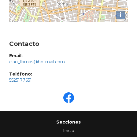
i
Contacto
Email:
clau_llamas@hotmail.com
Teléfono:
5525177651
Secciones
Inicio