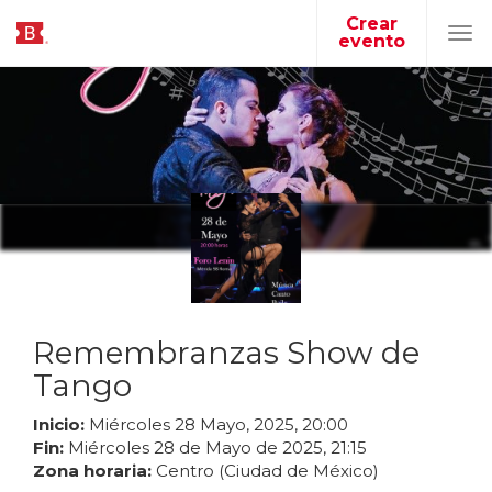
Crear
evento
Tog
navi
Remembranzas Show de
Tango
Inicio:
Miércoles
28
Mayo
,
2025
,
20
:
00
Fin:
Miércoles
28
de
Mayo
de
2025
,
21
:
15
Zona horaria:
Centro (Ciudad de México)