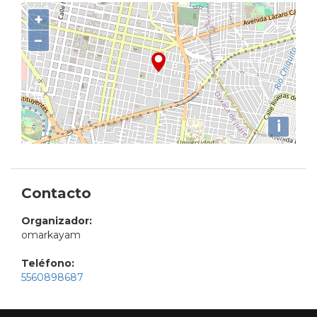
+
−
i
Contacto
Organizador:
omarkayam
Teléfono:
5560898687