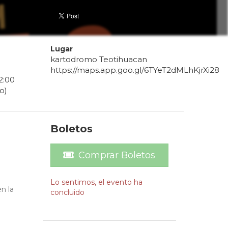
Lugar
kartodromo Teotihuacan
https://maps.app.goo.gl/6TYeT2dMLhKjrXi28
2
:
00
o)
Boletos
Comprar Boletos
Lo sentimos, el evento ha
n la
concluido