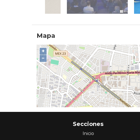
Mapa
+
−
Secciones
Inicio