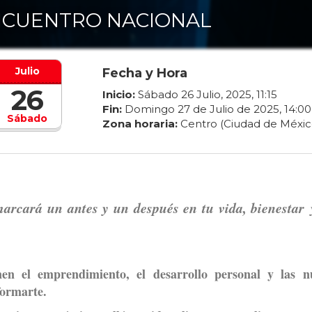
CUENTRO NACIONAL
Julio
Fecha y Hora
26
Inicio:
Sábado
26
Julio
,
2025
,
11
:
15
Fin:
Domingo
27
de
Julio
de
2025
,
14
:
00
Sábado
Zona horaria:
Centro (Ciudad de Méxic
rcará un antes y un después en tu vida, bienestar
y
n el emprendimiento, el desarrollo personal y las n
formarte.