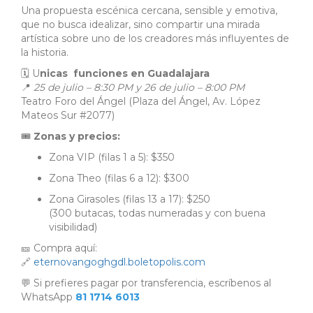
Una propuesta escénica cercana, sensible y emotiva,
que no busca idealizar, sino compartir una mirada
artística sobre uno de los creadores más influyentes de
la historia.
🗓 U
nicas funciones en Guadalajara
📍
25 de julio – 8:30 PM y 26 de julio – 8:00 PM
Teatro Foro del Ángel (Plaza del Ángel, Av. López
Mateos Sur #2077)
🎟
Zonas y precios:
Zona VIP (filas 1 a 5): $350
Zona Theo (filas 6 a 12): $300
Zona Girasoles (filas 13 a 17): $250
(300 butacas, todas numeradas y con buena
visibilidad)
🎫 Compra aquí:
🔗
eternovangoghgdl.boletopolis.com
💬 Si prefieres pagar por transferencia, escríbenos al
WhatsApp
81 1714 6013