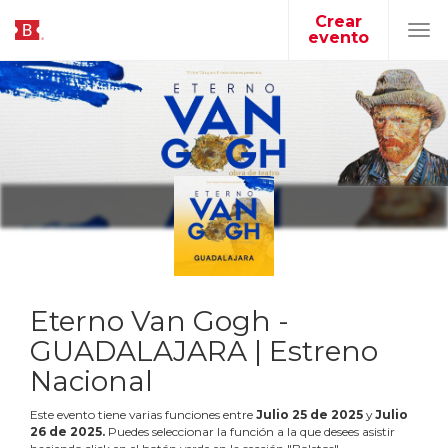
Crear
evento
Tog
navi
Eterno Van Gogh -
GUADALAJARA | Estreno
Nacional
Este evento tiene varias funciones entre
Julio
25
de
2025
y
Julio
26
de
2025
.
Puedes seleccionar la función a la que desees asistir