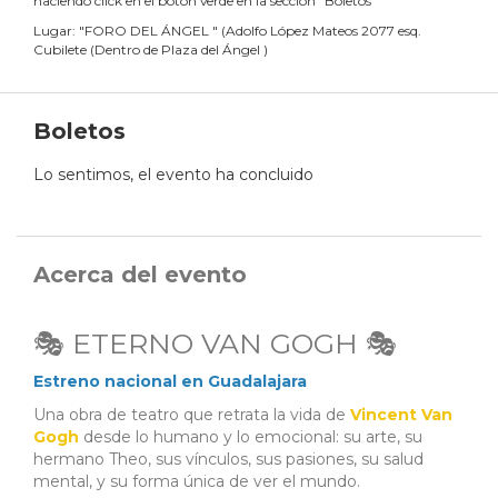
haciendo click en el botón verde en la sección "Boletos"
Lugar:
"
FORO DEL ÁNGEL
"
(
Adolfo López Mateos 2077 esq.
Cubilete (Dentro de Plaza del Ángel
)
Boletos
Lo sentimos, el evento ha concluido
Acerca del evento
🎭 ETERNO VAN GOGH 🎭
Estreno nacional en Guadalajara
Una obra de teatro que retrata la vida de
Vincent Van
Gogh
desde lo humano y lo emocional: su arte, su
hermano Theo, sus vínculos, sus pasiones, su salud
mental, y su forma única de ver el mundo.