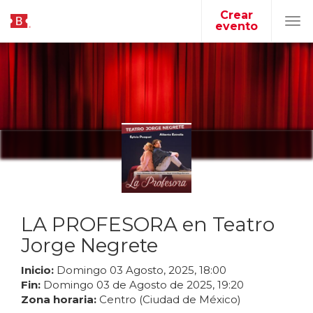
Crear
evento
Tog
navi
LA PROFESORA en Teatro
Jorge Negrete
Inicio:
Domingo
03
Agosto
,
2025
,
18
:
00
Fin:
Domingo
03
de
Agosto
de
2025
,
19
:
20
Zona horaria:
Centro (Ciudad de México)