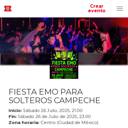
Crear
evento
Tog
navi
FIESTA EMO PARA
SOLTEROS CAMPECHE
Inicio:
Sábado
26
Julio
,
2025
,
21
:
00
Fin:
Sábado
26
de
Julio
de
2025
,
23
:
00
Zona horaria:
Centro (Ciudad de México)