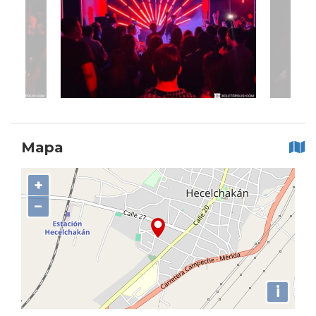
Mapa
+
−
i