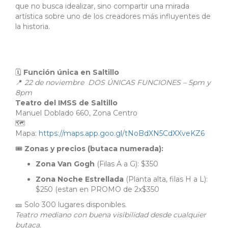
que no busca idealizar, sino compartir una mirada
artística sobre uno de los creadores más influyentes de
la historia.
🗓
Función única en Saltillo
📍
22 de noviembre DOS ÚNICAS FUNCIONES – 5pm y
8pm
Teatro del IMSS de Saltillo
Manuel Doblado 660, Zona Centro
🗺️
Mapa:
https://maps.app.goo.gl/tNoBdXN5CdXXveKZ6
🎟
Zonas y precios (butaca numerada):
Zona Van Gogh
(Filas A a G): $350
Zona Noche Estrellada
(Planta alta, filas H a L):
$250 (estan en PROMO de 2x$350
🎫 Solo 300 lugares disponibles.
Teatro mediano con buena visibilidad desde cualquier
butaca.