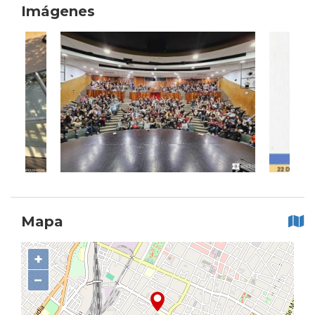
Imágenes
Mapa
+
−