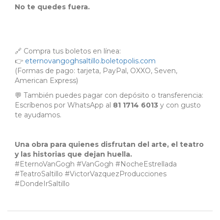
No te quedes fuera.
🔗 Compra tus boletos en línea:
👉
eternovangoghsaltillo.boletopolis.com
(Formas de pago: tarjeta, PayPal, OXXO, Seven,
American Express)
💬 También puedes pagar con depósito o transferencia:
Escríbenos por WhatsApp al
81 1714 6013
y con gusto
te ayudamos.
Una obra para quienes disfrutan del arte, el teatro
y las historias que dejan huella.
#EternoVanGogh #VanGogh #NocheEstrellada
#TeatroSaltillo #VictorVazquezProducciones
#DondeIrSaltillo