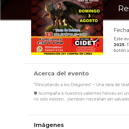
Re
Fecha
Este ev
2025
.
P
botón v
Acerca del evento
"Rescatando a los Dragones" – Una obra de teatr
🛡️ Acompaña a nuestros valientes héroes en un
no solo existen… ¡también necesitan ser salvado
Imágenes