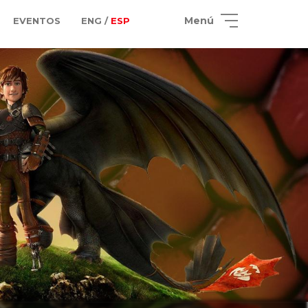
Menú
EVENTOS
ENG /
ESP