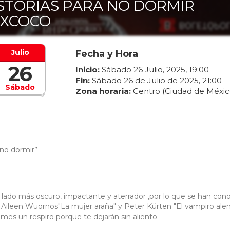
STORIAS PARA NO DORMIR
EXCOCO
Julio
Fecha y Hora
26
Inicio:
Sábado
26
Julio
,
2025
,
19
:
00
Fin:
Sábado
26
de
Julio
de
2025
,
21
:
00
Sábado
Zona horaria:
Centro (Ciudad de Méxic
no dormir”
su lado más oscuro, impactante y aterrador ,por lo que se han con
 Aileen Wuornos"La mujer araña" y Peter Kürten "El vampiro ale
es un respiro porque te dejarán sin aliento.