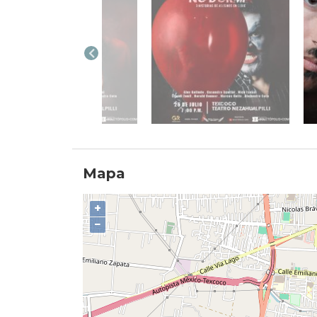
Mapa
+
−