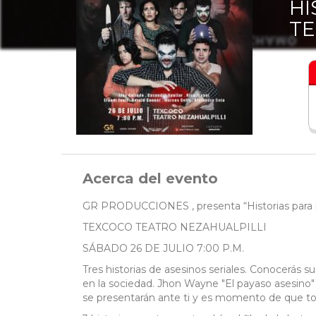
HI
T
Acerca del evento
GR PRODUCCIONES , presenta “Historias para 
TEXCOCO TEATRO NEZAHUALPILLI
SÁBADO 26 DE JULIO 7:00 P.M.
Tres historias de asesinos seriales. Conocerás 
en la sociedad. Jhon Wayne "El payaso asesino"
se presentarán ante ti y es momento de que tom