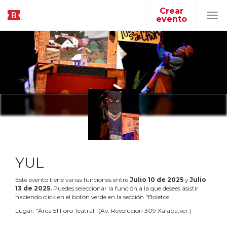
Crear
evento
Tog
navi
YUL
Este evento tiene varias funciones entre
Julio
10
de
2025
y
Julio
13
de
2025
.
Puedes seleccionar la función a la que desees asistir
haciendo click en el botón verde en la sección "Boletos"
Lugar:
"
Área 51 Foro Teatral
"
(
Av. Revolución 309 Xalapa,ver.
)