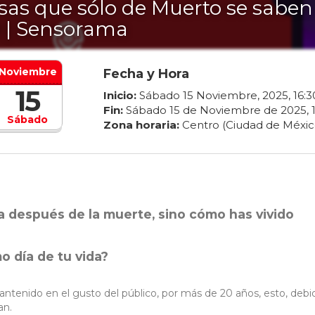
sas que sólo de Muerto se saben
0 | Sensorama
Noviembre
Fecha y Hora
15
Inicio:
Sábado
15
Noviembre
,
2025
,
16
:
3
Fin:
Sábado
15
de
Noviembre
de
2025
,
Sábado
Zona horaria:
Centro (Ciudad de Méxic
da después de la muerte, sino cómo has vivido
mo día de tu vida?
antenido en el gusto del público, por más de 20 años, esto, debi
an.