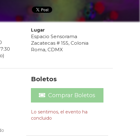
Lugar
Espacio Sensorama
0
Zacatecas # 155, Colonia
17
:
30
Roma, CDMX
o)
Boletos
Comprar Boletos
Lo sentimos, el evento ha
concluido
do