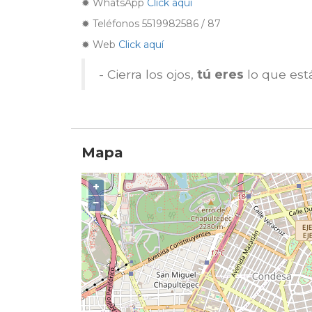
✹ WhatsApp
Click aquí
✹ Teléfonos 5519982586 / 87
✹ Web
Click aquí
- Cierra los ojos,
tú eres
lo que est
Mapa
+
−