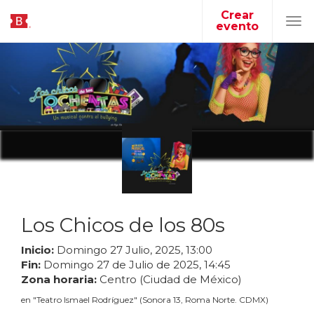
Crear
evento
Tog
navi
Los Chicos de los 80s
Inicio:
Domingo
27
Julio
,
2025
,
13
:
00
Fin:
Domingo
27
de
Julio
de
2025
,
14
:
45
Zona horaria:
Centro (Ciudad de México)
en
"
Teatro Ismael Rodríguez
"
(
Sonora 13, Roma Norte. CDMX
)