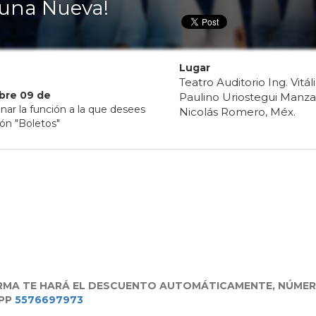
 una Nueva!
Lugar
Teatro Auditorio Ing. Vitál
bre
09
de
Paulino Uriostegui Manza
ar la función a la que desees
Nicolás Romero, Méx.
ión "Boletos"
ORMA TE HARÁ EL DESCUENTO AUTOMÁTICAMENTE, NÚME
APP
5576697973