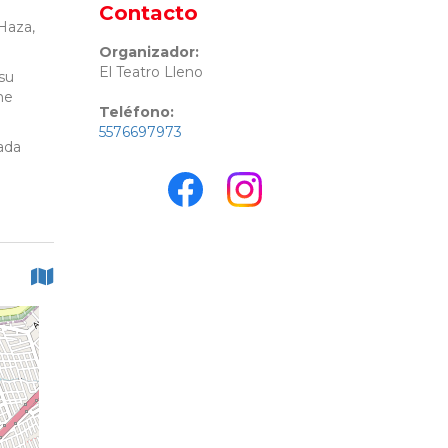
Contacto
 Haza,
Organizador:
El Teatro Lleno
 su
ne
Teléfono:
5576697973
ada