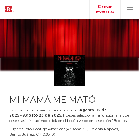
Crear
evento
Tog
navi
MI MAMÁ ME MATÓ
Este evento tiene varias funciones entre
Agosto
02
de
2025
y
Agosto
23
de
2025
.
Puedes seleccionar la función a la que
desees asistir haciendo click en el botón verde en la sección "Boletos"
Lugar:
"
Foro Contigo América
"
(
Arizona 156, Colonia Nápoles,
Benito Juárez, CP 03810
)