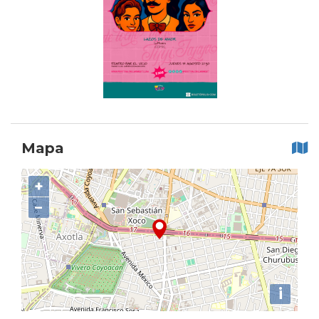
Mapa
+
−
i