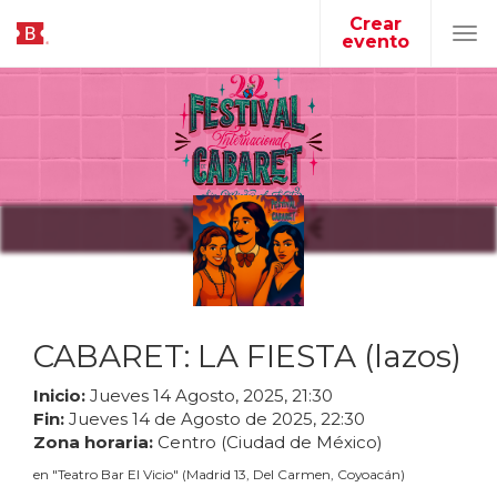
Crear
evento
Tog
navi
CABARET: LA FIESTA (lazos)
Inicio:
Jueves
14
Agosto
,
2025
,
21
:
30
Fin:
Jueves
14
de
Agosto
de
2025
,
22
:
30
Zona horaria:
Centro (Ciudad de México)
en
"
Teatro Bar El Vicio
"
(
Madrid 13, Del Carmen, Coyoacán
)