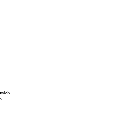
nvivio
o.