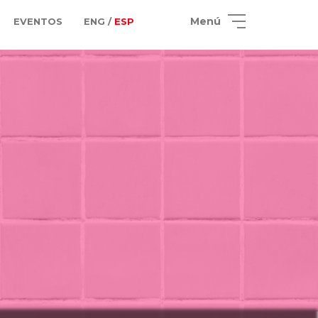
Menú
EVENTOS
ENG /
ESP