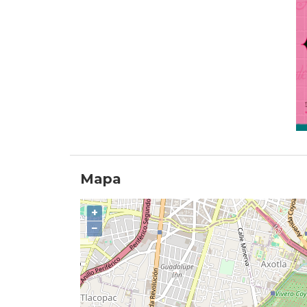
Mapa
+
−