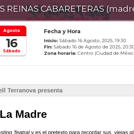
S REINAS CABARETERAS (madr
Agosto
Fecha y Hora
16
Inicio:
Sábado
16
Agosto
,
2025
,
19
:
30
Fin:
Sábado
16
de
Agosto
de
2025
,
20
:
3
Sábado
Zona horaria:
Centro (Ciudad de Méxic
ll Terranova presenta
La Madre
sting Teatral
y es el pretexto para recordar sus viejas gl