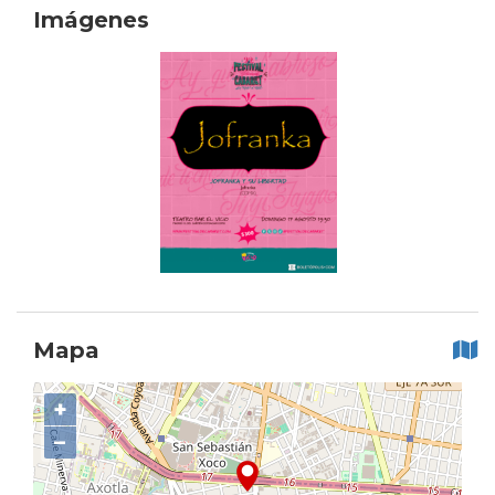
Imágenes
Mapa
+
−