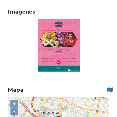
Imágenes
Mapa
+
−