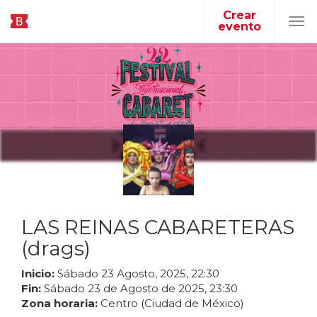
Crear
evento
Tog
navi
LAS REINAS CABARETERAS
(drags)
Inicio:
Sábado
23
Agosto
,
2025
,
22
:
30
Fin:
Sábado
23
de
Agosto
de
2025
,
23
:
30
Zona horaria:
Centro (Ciudad de México)