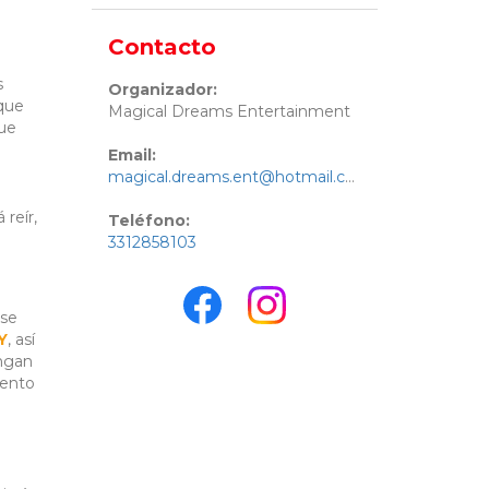
Contacto
s
Organizador:
 que
Magical Dreams Entertainment
que
Email:
magical.dreams.ent@hotmail.com
 reír,
Teléfono:
3312858103
 se
Y
, así
engan
iento