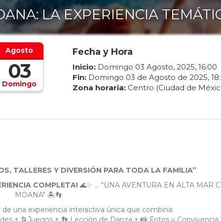
ANA: LA EXPERIENCIA TEMÁTI
Agosto
Fecha y Hora
03
Inicio:
Domingo
03
Agosto
,
2025
,
16
:
00
Fin:
Domingo
03
de
Agosto
de
2025
,
18
:
Domingo
Zona horaria:
Centro (Ciudad de Méxic
S, TALLERES Y DIVERSIÓN PARA TODA LA FAMILIA”
ERIENCIA COMPLETA!
🌊✨ ... "UNA AVENTURA EN ALTA MAR 
MOANA" 🏝️👣
ar de una experiencia interactiva única que combina:
dades + 🌀Juegos + 👣 Lección de Danza + 📸 Fotos y Convivencia