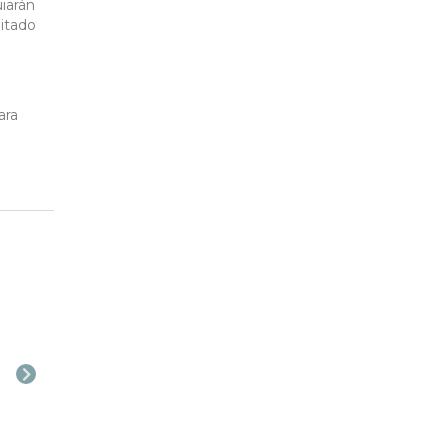
uiarán
mitado
ara