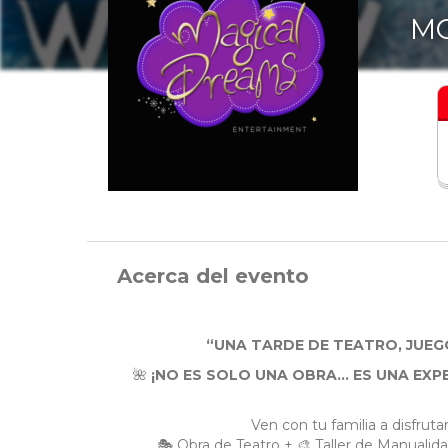
MO
Acerca del evento
“UNA TARDE DE TEATRO, JUEGO
🌺
¡NO ES SOLO UNA OBRA… ES UNA EXP
Ven con tu familia a disfrut
🎭 Obra de Teatro + 🎨 Taller de Manuali