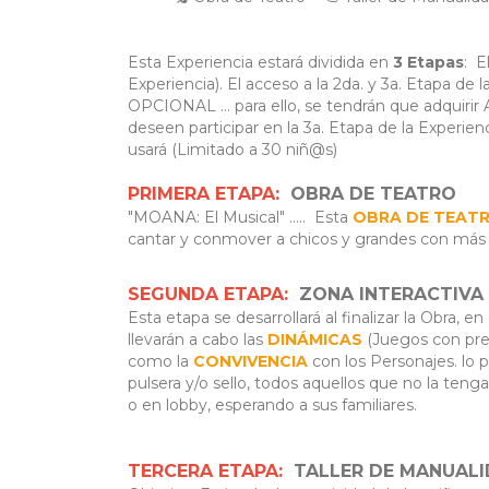
Esta Experiencia estará dividida en
3 Etapas
: E
Experiencia). El acceso a la 2da. y 3a. Etapa
OPCIONAL ... para ello, se tendrán que adquiri
deseen participar en la 3a. Etapa de la Experi
usará (Limitado a 30 niñ@s)
PRIMERA ETAPA:
OBRA DE TEATRO
"MOANA: El Musical" ..... Esta
OBRA DE TEAT
cantar y conmover a chicos y grandes con más
SEGUNDA ETAPA:
ZONA INTERACTIVA (
Esta etapa se desarrollará al finalizar la Obra, 
llevarán a cabo las
DINÁMICAS
(Juegos con pre
como la
CONVIVENCIA
con los Personajes. lo 
pulsera y/o sello, todos aquellos que no la ten
o en lobby, esperando a sus familiares.
TERCERA ETAPA:
TALLER DE MANUALID