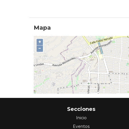
Mapa
+
−
Secciones
Inicio
Eventos