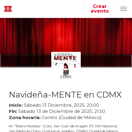
Crear
evento
Tog
navi
Navideña-MENTE en CDMX
Inicio:
Sábado
13
Diciembre
,
2025
,
20
:
00
Fin:
Sábado
13
de
Diciembre
de
2025
,
21
:
50
Zona horaria:
Centro (Ciudad de México)
en
"
Teatro Morelos
"
(
Calz. San Juan de Aragón 311, DM Nacional,
San Pedro el Chico, Gustavo A. Madero, 07480 Ciudad de México,