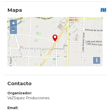
Mapa
+
−
i
Contacto
Organizador:
VaZSquez Producciones
Email: