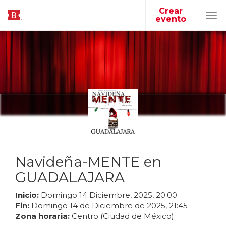
Crear
evento
Tog
navi
Navideña-MENTE en
GUADALAJARA
Inicio:
Domingo
14
Diciembre
,
2025
,
20
:
00
Fin:
Domingo
14
de
Diciembre
de
2025
,
21
:
45
Zona horaria:
Centro (Ciudad de México)