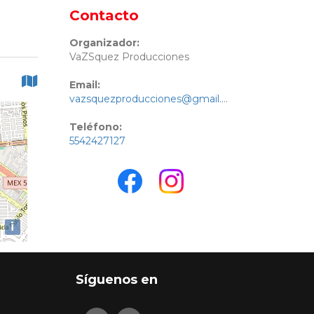
Contacto
Organizador:
VaZSquez Producciones
Email:
vazsquezproducciones@gmail.com
Teléfono:
5542427127
i
Síguenos en