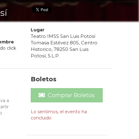
sí
Lugar
Teatro IMSS San Luis Potosí
iembre
Tomasa Estévez 805, Centro
do click
Historico, 78250 San Luis
Potosí, S.L.P.
Boletos
Comprar Boletos
eva a
artir
Lo sentimos, el evento ha
o
concluido