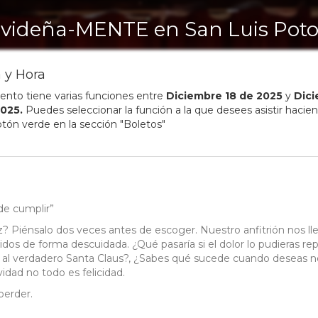
videña-MENTE en San Luis Poto
 y Hora
ento tiene varias funciones entre
Diciembre
18
de
2025
y
Dic
025
.
Puedes seleccionar la función a la que desees asistir hacien
otón verde en la sección "Boletos"
de cumplir”
? Piénsalo dos veces antes de escoger. Nuestro anfitrión nos ll
dos de forma descuidada. ¿Qué pasaría si el dolor lo pudieras rep
 al verdadero Santa Claus?, ¿Sabes qué sucede cuando deseas n
dad no todo es felicidad.
perder.