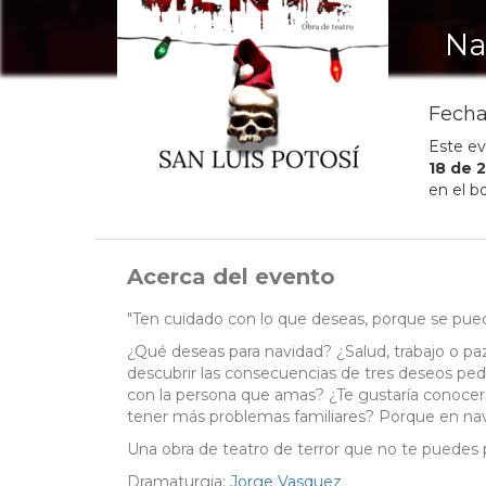
Na
Fecha
Este ev
18
de
2
en el b
Acerca del evento
"Ten cuidado con lo que deseas, porque se pue
¿Qué deseas para navidad? ¿Salud, trabajo o paz
descubrir las consecuencias de tres deseos pedi
con la persona que amas? ¿Te gustaría conocer
tener más problemas familiares? Porque en navi
Una obra de teatro de terror que no te puedes 
Dramaturgia:
Jorge Vasquez