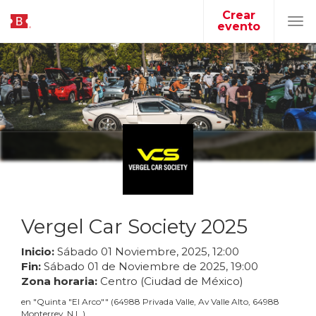
Crear
evento
Tog
navi
Vergel Car Society 2025
Inicio:
Sábado
01
Noviembre
,
2025
,
12
:
00
Fin:
Sábado
01
de
Noviembre
de
2025
,
19
:
00
Zona horaria:
Centro (Ciudad de México)
en
"
Quinta "El Arco"
"
(
64988 Privada Valle, Av Valle Alto, 64988
Monterrey, N.L.
)