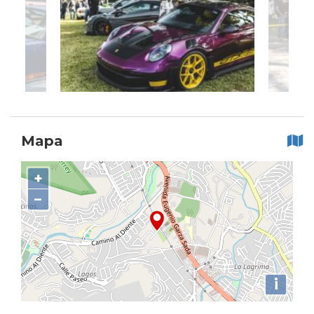
Mapa
+
−
i