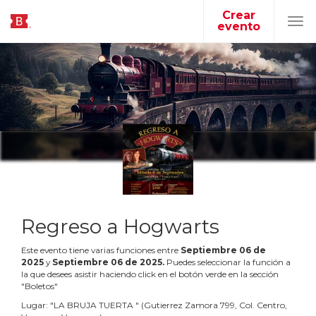
Crear
evento
Tog
navi
Regreso a Hogwarts
Este evento tiene varias funciones entre
Septiembre
06
de
2025
y
Septiembre
06
de
2025
.
Puedes seleccionar la función a
la que desees asistir haciendo click en el botón verde en la sección
"Boletos"
Lugar:
"
LA BRUJA TUERTA
"
(
Gutierrez Zamora 799, Col. Centro,