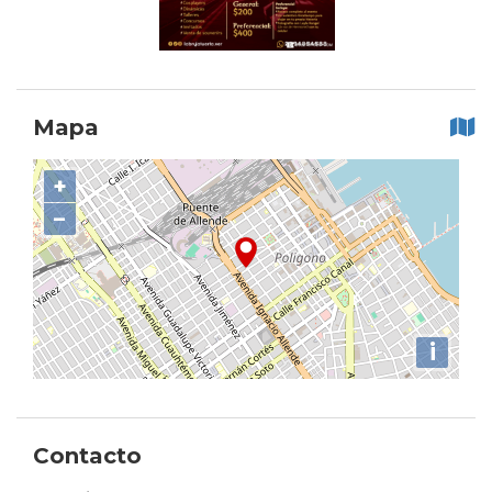
Mapa
+
−
i
Contacto