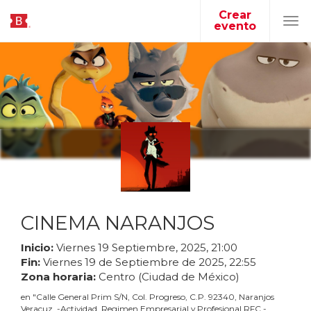
Crear
evento
Tog
navi
CINEMA NARANJOS
Inicio:
Viernes
19
Septiembre
,
2025
,
21
:
00
Fin:
Viernes
19
de
Septiembre
de
2025
,
22
:
55
Zona horaria:
Centro (Ciudad de México)
en
"
Calle General Prim S/N, Col. Progreso, C.P. 92340, Naranjos
Veracuz. -Actividad. Regimen Empresarial y Profesional RFC -