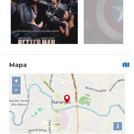
Mapa
+
−
i