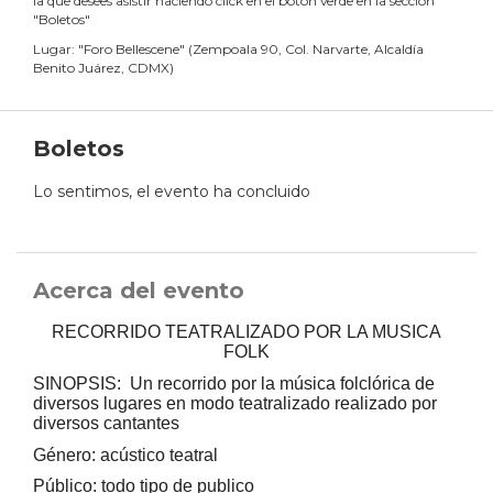
la que desees asistir haciendo click en el botón verde en la sección
"Boletos"
Lugar:
"
Foro Bellescene
"
(
Zempoala 90, Col. Narvarte, Alcaldía
Benito Juárez, CDMX
)
Boletos
Lo sentimos, el evento ha concluido
Acerca del evento
RECORRIDO TEATRALIZADO POR LA MUSICA
FOLK
SINOPSIS: Un recorrido por la música folclórica de
diversos lugares en modo teatralizado realizado por
diversos cantantes
Género: acústico teatral
Público: todo tipo de publico