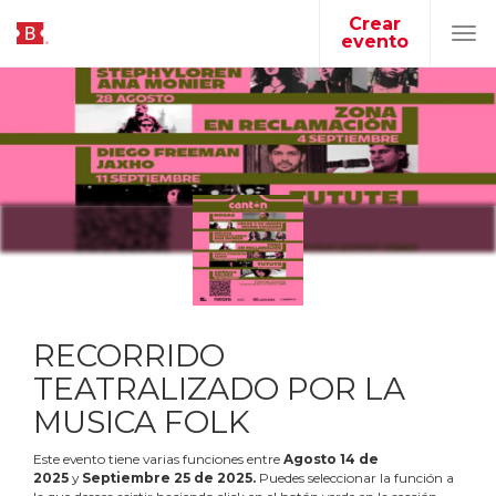
Crear
evento
Tog
navi
RECORRIDO
TEATRALIZADO POR LA
MUSICA FOLK
Este evento tiene varias funciones entre
Agosto
14
de
2025
y
Septiembre
25
de
2025
.
Puedes seleccionar la función a