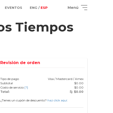
Menú
EVENTOS
ENG /
ESP
los Tiempos
Revisión de orden
Tipo de pago
Visa / Mastercard / Amex
Subtotal
$
0.00
Costo de servicio
[?]
$
0.00
Total:
$
0.00
¿Tienes un cupón de descuento?
haz click aquí.