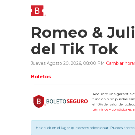
Romeo & Juli
del Tik Tok
Jueves
Agosto
20
,
2026
,
08
:
00
PM
Cambiar horar
Boletos
Adquiere una garantía ex
función o no puedas asis
el 10% del valor del bol
términos y condiciones a
Haz click en el lugar que desees seleccionar.
Puedes acercar