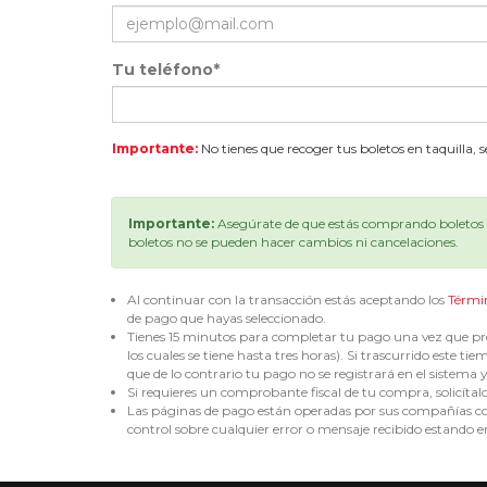
Tu teléfono*
Importante:
No tienes que recoger tus boletos en taquilla, 
Importante:
Asegúrate de que estás comprando boletos p
boletos no se pueden hacer cambios ni cancelaciones.
Al continuar con la transacción estás aceptando los
Térmi
de pago que hayas seleccionado.
Tienes 15 minutos para completar tu pago una vez que pre
los cuales se tiene hasta tres horas). Si trascurrido est
que de lo contrario tu pago no se registrará en el sistema y 
Si requieres un comprobante fiscal de tu compra, solicítal
Las páginas de pago están operadas por sus compañías corr
control sobre cualquier error o mensaje recibido estando en