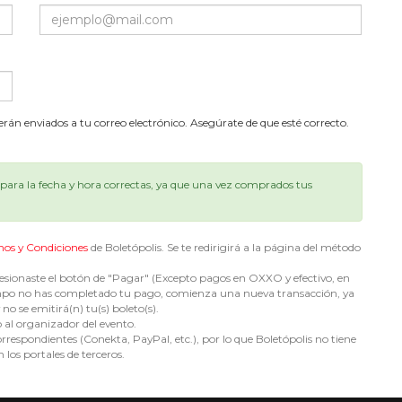
serán enviados a tu correo electrónico. Asegúrate de que esté correcto.
ara la fecha y hora correctas, ya que una vez comprados tus
nos y Condiciones
de Boletópolis. Se te redirigirá a la página del método
sionaste el botón de "Pagar" (Excepto pagos en OXXO y efectivo, en
e tiempo no has completado tu pago, comienza una nueva transacción, ya
no se emitirá(n) tu(s) boleto(s).
o al organizador del evento.
espondientes (Conekta, PayPal, etc.), por lo que Boletópolis no tiene
 los portales de terceros.