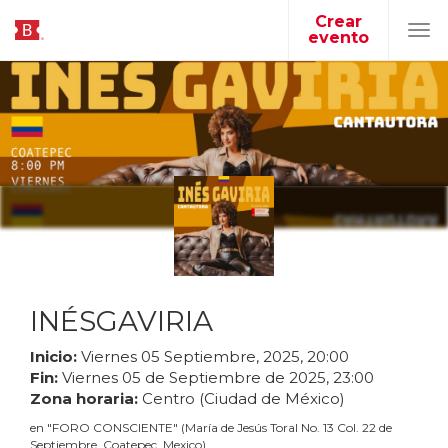
Crear
evento
Tog
navi
INÉSGAVIRIA
Inicio:
Viernes
05
Septiembre
,
2025
,
20
:
00
Fin:
Viernes
05
de
Septiembre
de
2025
,
23
:
00
Zona horaria:
Centro (Ciudad de México)
en
"
FORO CONSCIENTE
"
(
María de Jesús Toral No. 13 Col. 22 de
Septiembre, Coatepec, Mexico
)