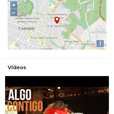
+
−
i
Videos