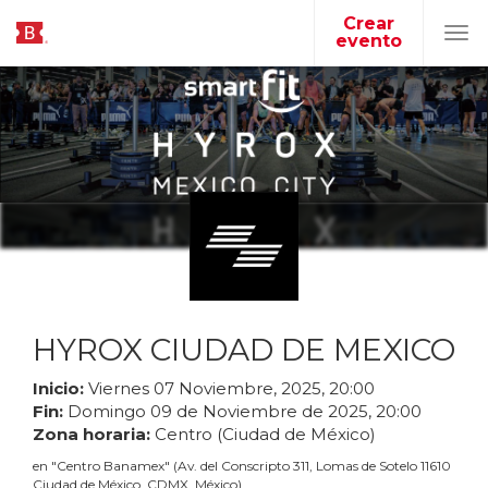
Crear
evento
Tog
navi
HYROX CIUDAD DE MEXICO
Inicio:
Viernes
07
Noviembre
,
2025
,
20
:
00
Fin:
Domingo
09
de
Noviembre
de
2025
,
20
:
00
Zona horaria:
Centro (Ciudad de México)
en
"
Centro Banamex
"
(
Av. del Conscripto 311, Lomas de Sotelo 11610
Ciudad de México, CDMX, México
)