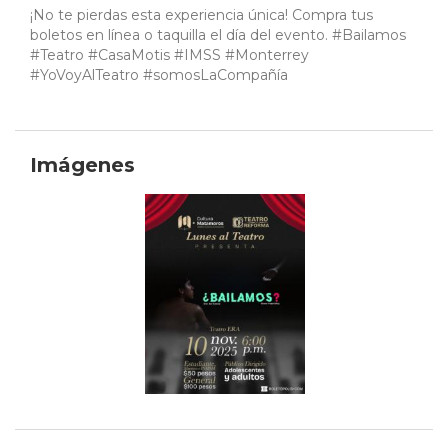
¡No te pierdas esta experiencia única! Compra tus
boletos en línea o taquilla el día del evento. #Bailamos
#Teatro #CasaMotis #IMSS #Monterrey
#YoVoyAlTeatro #somosLaCompañía
Imágenes