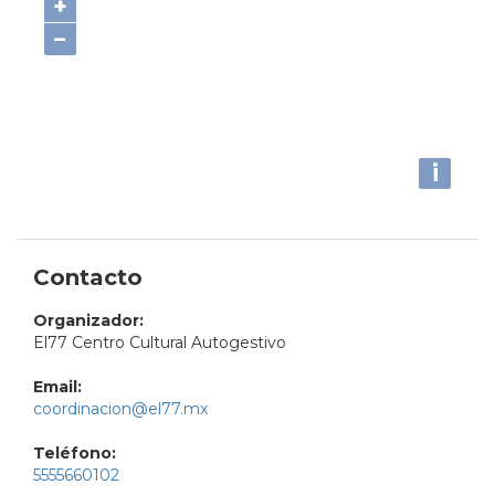
+
−
i
Contacto
Organizador:
El77 Centro Cultural Autogestivo
Email:
coordinacion@el77.mx
Teléfono:
5555660102