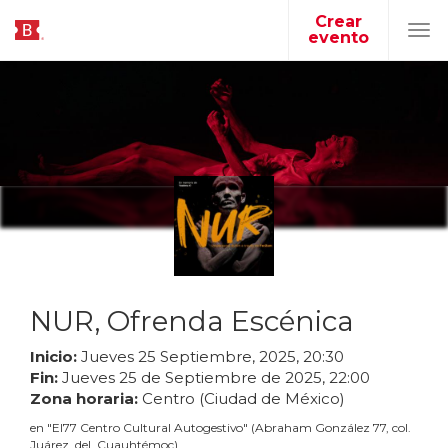
Crear
evento
Tog
navi
NUR, Ofrenda Escénica
Inicio:
Jueves
25
Septiembre
,
2025
,
20
:
30
Fin:
Jueves
25
de
Septiembre
de
2025
,
22
:
00
Zona horaria:
Centro (Ciudad de México)
en
"
El77 Centro Cultural Autogestivo
"
(
Abraham González 77, col.
Juárez, del. Cuauhtémoc
)