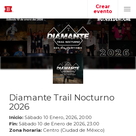
Crear
evento
Tog
navi
Diamante Trail Nocturno
2026
Inicio:
Sábado
10
Enero
,
2026
,
20
:
00
Fin:
Sábado
10
de
Enero
de
2026
,
23
:
00
Zona horaria:
Centro (Ciudad de México)