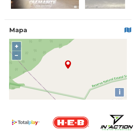
Mapa
+
−
i