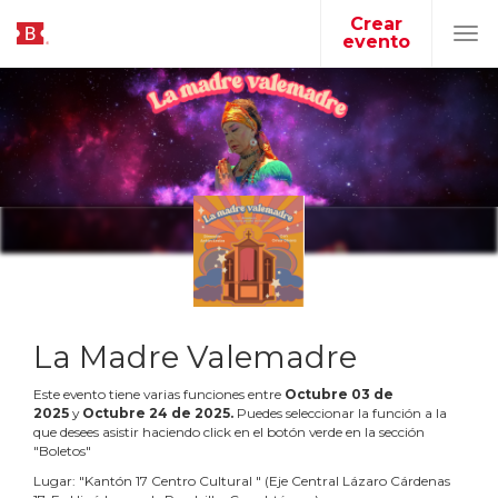
Crear
evento
Tog
navi
La Madre Valemadre
Este evento tiene varias funciones entre
Octubre
03
de
2025
y
Octubre
24
de
2025
.
Puedes seleccionar la función a la
que desees asistir haciendo click en el botón verde en la sección
"Boletos"
Lugar:
"
Kantón 17 Centro Cultural
"
(
Eje Central Lázaro Cárdenas