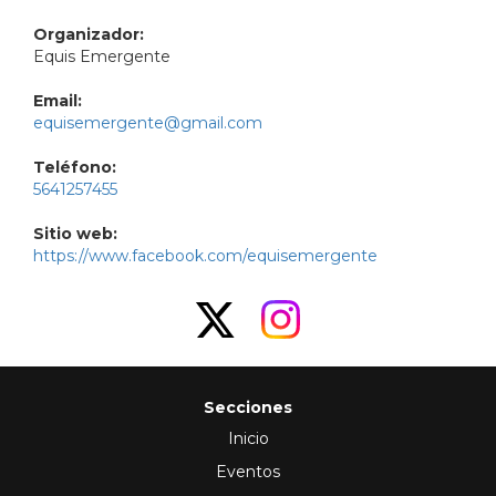
Organizador:
Equis Emergente
Email:
equisemergente@gmail.com
Teléfono:
5641257455
Sitio web:
https://www.facebook.com/equisemergente
Secciones
Inicio
Eventos