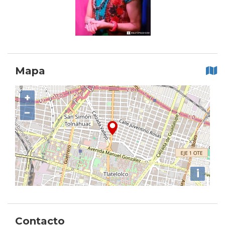
Mapa
+
−
i
Contacto