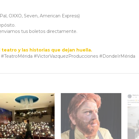
yPal, OXXO, Seven, American Express)
pósito.
enviamos tus boletos directamente.
 teatro y las historias que dejan huella.
#TeatroMérida #VictorVazquezProducciones #DondeIrMérida