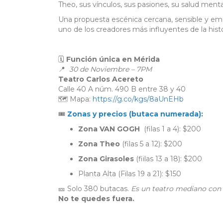
Theo, sus vínculos, sus pasiones, su salud ment
Una propuesta escénica cercana, sensible y emot
uno de los creadores más influyentes de la histo
🗓
Función única en Mérida
📍
30 de Noviembre – 7PM
Teatro Carlos Acereto
Calle 40 A núm. 490 B entre 38 y 40
🗺️ Mapa:
https://g.co/kgs/8aUnEHb
🎟️
Zonas y precios (butaca numerada):
Zona VAN GOGH
(filas 1 a 4): $200
Zona Theo
(filas 5 a 12): $200
Zona Girasoles
(fiilas 13 a 18): $200
Planta Alta (Filas 19 a 21): $150
🎫 Solo 380 butacas.
Es un teatro mediano con b
No te quedes fuera.