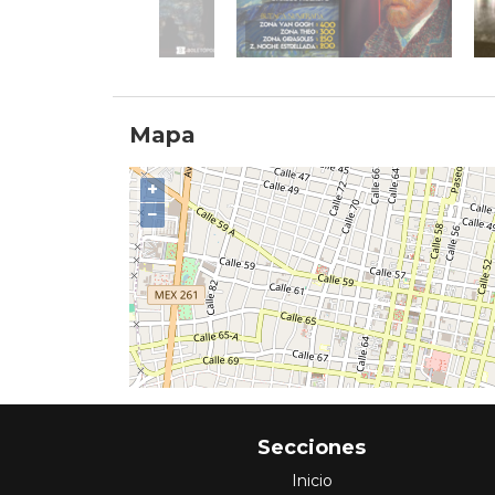
Mapa
+
−
Secciones
Inicio