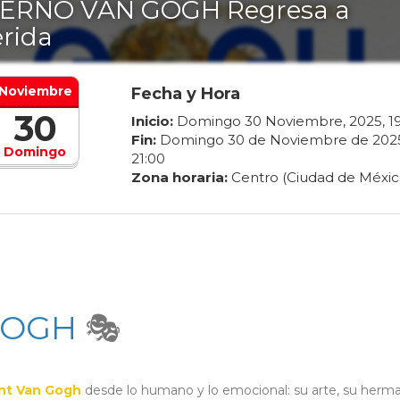
ERNO VAN GOGH Regresa a
rida
Noviembre
Fecha y Hora
30
Inicio:
Domingo
30
Noviembre
,
2025
,
1
Fin:
Domingo
30
de
Noviembre
de
202
Domingo
21
:
00
Zona horaria:
Centro (Ciudad de Méxic
GOGH
🎭
nt Van Gogh
desde lo humano y lo emocional: su arte, su herm