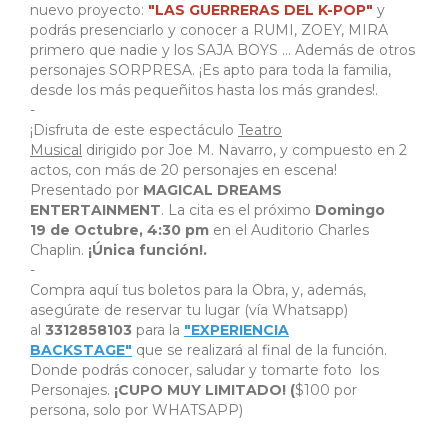
nuevo proyecto:
"LAS GUERRERAS DEL K-POP"
y
podrás presenciarlo y conocer a RUMI, ZOEY, MIRA
primero que nadie y los SAJA BOYS ... Además de otros
personajes SORPRESA. ¡Es apto para toda la familia,
desde los más pequeñitos hasta los más grandes!.
-
¡Disfruta de este espectáculo
Teatro
Musical
dirigido por Joe M. Navarro, y compuesto en 2
actos, con más de 20 personajes en escena!
Presentado por
MAGICAL DREAMS
ENTERTAINMENT
.
La cita es el próximo
Domingo
19 de Octubre, 4:30 pm
en el Auditorio Charles
Chaplin.
¡Única función!.
-
Compra aquí tus boletos para la Obra, y, además,
asegúrate de reservar tu lugar (vía Whatsapp)
al
3312858103
para la
"EXPERIENCIA
BACKSTAGE"
que se realizará al final de la función.
Donde podrás conocer, saludar y tomarte foto los
Personajes.
¡CUPO MUY LIMITADO! (
$100 por
persona, solo por WHATSAPP)