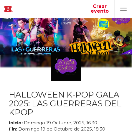
Crear
evento
Tog
navi
HALLOWEEN K-POP GALA
2025: LAS GUERRERAS DEL
KPOP
Inicio:
Domingo
19
Octubre
,
2025
,
16
:
30
Fin:
Domingo
19
de
Octubre
de
2025
,
18
:
30