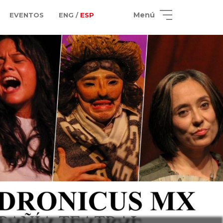
Menú
EVENTOS
ENG /
ESP