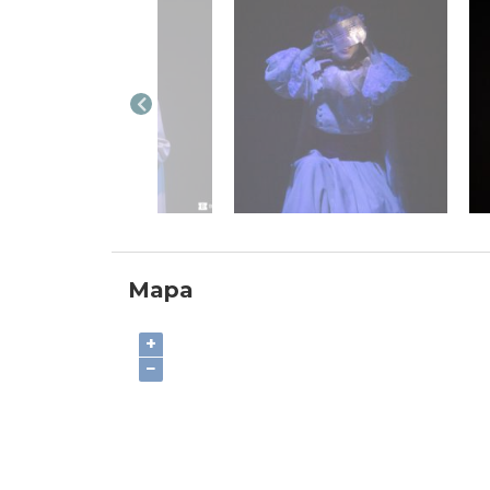
Mapa
+
−