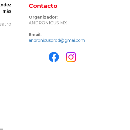
ández
Contacto
s más
Organizador:
ANDRONICUS MX
eatro
Email:
andronicusprod@gmai.com