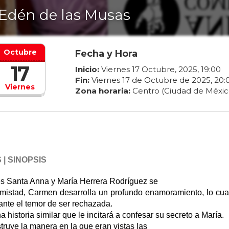
 Edén de las Musas
Octubre
Fecha y Hora
17
Inicio:
Viernes
17
Octubre
,
2025
,
19
:
00
Fin:
Viernes
17
de
Octubre
de
2025
,
20
:
Viernes
Zona horaria:
Centro (Ciudad de Méxic
 | SINOPSIS
és Santa Anna y María Herrera Rodríguez se
amistad, Carmen desarrolla un profundo
enamoramiento, lo cua
nte el temor de ser rechazada.
a historia similar que le
incitará a confesar su secreto a María.
struye la manera en la que eran vistas las