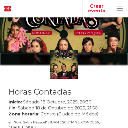
Crear
evento
Tog
navi
Horas Contadas
Inicio:
Sábado
18
Octubre
,
2025
,
20
:
30
Fin:
Sábado
18
de
Octubre
de
2025
,
21
:
50
Zona horaria:
Centro (Ciudad de México)
en
"
Foro Sylvia Pasquel
"
(
JUAN ESCUTIA 96, CONDESA,
CUAUHTEMOC
)